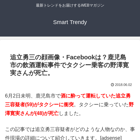
最新トレンドをお届けするWEBマガジン
Smart Trendy
追立勇三の顔画像・Facebookは？鹿児島
市の飲酒運転事件でタクシー乗客の野澤寛
実さんが死亡。
2018.06.02
6月2日未明、鹿児島市で
酒に酔って運転していた追立勇
三容疑者(59)がタクシーに衝突
。タクシーに乗っていた
野
澤寛実さんが(48)が死亡
しました。
この記事では追立勇三容疑者がどのような人物なのか、事
件現場の詳細について紹介していきます。[adsense]