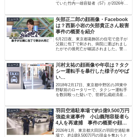
ていた竹内一雄容疑者（57）が2026年7
月29日に日本へ送還され、逮捕される見
通しとなりました。竹内容疑者は事件後
に海外へ逃亡し、2023年にフィリピン・
矢部正二郎の顔画像・Facebook
ニュース
マニラ...
は？西新小岩の矢部貴正さん殺害
事件の概要を紹介
6月2日夜、東京都葛飾区の住宅で息子が
父親に包丁で刺され、病院に運ばれまし
たがその後死亡が確認されました。警察
は60歳の父親を殺人未遂の疑いで現行犯
逮捕しました。この記事では、矢部正二
郎容疑者の顔画像・プロフィール、事件
川村太祐の顔画像や年収は？タク
ニュース
概要、犯行現場などに...
シー運転手を暴行した様子がやば
い…
2018年2月17日、東京都中野区のJR東中
野駅前のロータリーで、タクシー運転手
を数回殴った疑いで、世耕弘成経済産業
相の秘書・川村太祐容疑者が現行犯逮捕
されました。暴行した様子がやばいとネ
ットで大きな話題になっていました。
羽田空港駐車場で約1億9,500万円
ニュース
強盗未遂事件 小山義翔容疑者ら
4人を再逮捕 事件の概要や顔画
像・SNSを調査
2026年1月、東京都大田区の羽田空港駐車
場で、約1億9,500万円の現金を奪おうと