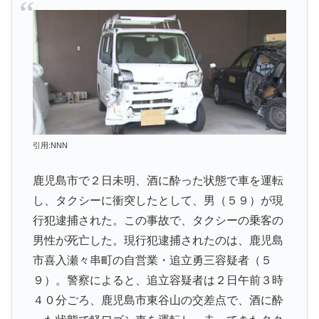
引用:NNN
鹿児島市で２日未明、酒に酔った状態で車を運転
し、タクシーに衝突したとして、男（５９）が現
行犯逮捕された。この事故で、タクシーの乗客の
男性が死亡した。現行犯逮捕されたのは、鹿児島
市喜入瀬々串町の自営業・追立勇三容疑者（５
９）。警察によると、追立容疑者は２日午前３時
４０分ごろ、鹿児島市東谷山の交差点で、酒に酔