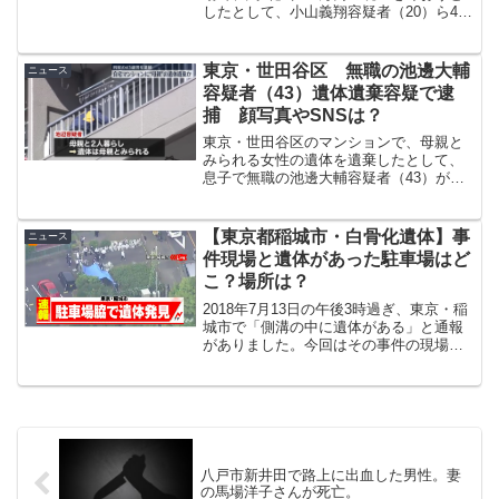
したとして、小山義翔容疑者（20）ら4人
が強盗未遂の疑いで再逮捕されました。
事件は多くの人が利用する羽田空港で発
生したことに加え、約2億円近い高額な現
東京・世田谷区 無職の池邊大輔
ニュース
金が狙...
容疑者（43）遺体遺棄容疑で逮
捕 顔写真やSNSは？
東京・世田谷区のマンションで、母親と
みられる女性の遺体を遺棄したとして、
息子で無職の池邊大輔容疑者（43）が逮
捕されました。遺体遺棄の幼稚な理由
と、池邊容疑者の顔写真やSNSを調査し
ました。
【東京都稲城市・白骨化遺体】事
ニュース
件現場と遺体があった駐車場はど
こ？場所は？
2018年7月13日の午後3時過ぎ、東京・稲
城市で「側溝の中に遺体がある」と通報
がありました。今回はその事件の現場の
情報を紹介していきます。
八戸市新井田で路上に出血した男性。妻
の馬場洋子さんが死亡。