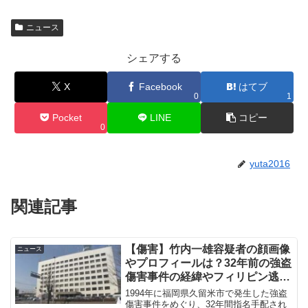
ニュース
シェアする
X
Facebook
はてブ
0
1
Pocket
LINE
コピー
0
yuta2016
関連記事
【傷害】竹内一雄容疑者の顔画像
ニュース
やプロフィールは？32年前の強盗
傷害事件の経緯やフィリピン逃亡
を調査
1994年に福岡県久留米市で発生した強盗
傷害事件をめぐり、32年間指名手配され