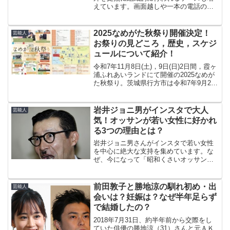
えています。画面越しや一本の電話の向
こうには、被害に苦しむ人たちの生活が
あり、私たちにとっても決して他人事で
はありません。今回、カンボジアの特殊
2025なめがた秋祭り開催決定！
芸能人
詐欺拠点への関与が疑われ...
お祭りの見どころ，歴史，スケジ
ュールについて紹介！
令和7年11月8日(土)，9日(日)2日間，霞ヶ
浦ふれあいランドにて開催の2025なめが
た秋祭り。茨城県行方市は令和7年9月2日
に市制施行20周年を迎えてます。行方市
市制施行20周年記念「2025なめがた秋ま
つり」の見どころ，歴史，日程・開...
岩井ジョニ男がインスタで大人
芸能人
気！オッサンが若い女性に好かれ
る3つの理由とは？
岩井ジョニ男さんがインスタで若い女性
を中心に絶大な支持を集めています。な
ぜ、今になって「昭和くさいオッサン」
が人気になってきたのでしょうか。本記
事では岩井ジョニ男さんのプロフィー
ル・若い女性に好かれる◯つの理由につ
前田敦子と勝地涼の馴れ初め・出
芸能人
いて紹介します。
会いは？妊娠は？なぜ半年足らず
で結婚したの？
2018年7月31日、約半年前から交際をし
ていた俳優の勝地涼（31）さんと元ＡＫ