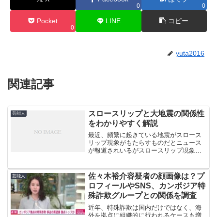
0
0
Pocket
LINE
コピー
0
yuta2016
関連記事
スロースリップと大地震の関係性
芸能人
をわかりやすく解説
最近、頻繁に起きている地震がスロース
リップ現象がもたらすものだとニュース
が報道されいるがスロースリップ現象と
はどんな現象なのか、今後の予測を踏ま
えて紹介していきます。
佐々木裕介容疑者の顔画像は？プ
芸能人
ロフィールやSNS、カンボジア特
殊詐欺グループとの関係を調査
近年、特殊詐欺は国内だけではなく、海
外を拠点に組織的に行われるケースも増