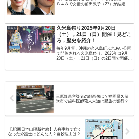
Ｂ４８で女優の前田敦子（27）が結婚し
たことが分かりました。そんな今回はそ
んな2人の馴れ初めや妊娠の情報を紹介し
ていきます。
久米島祭り2025年9月20日
芸能人
（土），21日（日）開催！見どこ
ろ，歴史を紹介！
毎年9月頃，沖縄の久米島町ふれあい公園
で開催される久米島祭り。2025年は9月
20日（土），21日（日）の2日間で開催と
なり，音楽ライブ，花火などお楽しみイ
ベントがたくさんあり，今回はお祭りの
見どころ，歴史，タイムスケジュール，
アクセス，花...
三原隆昌容疑者の顔画像は？福岡県久留
米市で歯科医師殺人未遂は親族の犯行？
【JR西日本山陽新幹線】人身事故で亡く
なった介護士はどんな人？自殺理由は？