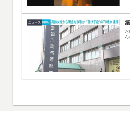
築
ニュース
お
ん