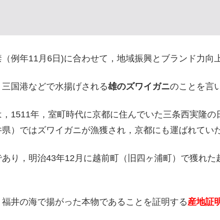
（例年11月6日)に合わせて，地域振興とブランド力向
・三国港などで水揚げされる
雄のズワイガニ
のことを言
，1511年，室町時代に京都に住んでいた三条西実隆
井県）ではズワイガニが漁獲され，京都にも運ばれてい
であり，明治43年12月に越前町（旧四ヶ浦町）で獲れ
，福井の海で揚がった本物であることを証明する
産地証