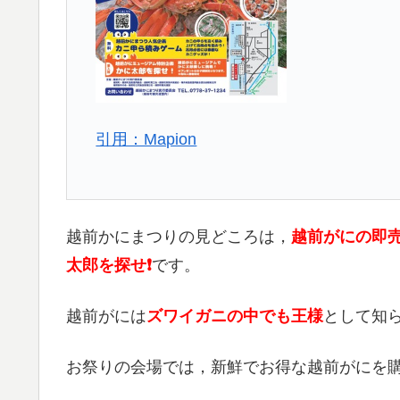
引用：Mapion
越前かにまつりの見どころは，
越前がにの即
太郎を探せ❗️
です。
越前がには
ズワイガニの中でも王様
として知
お祭りの会場では，新鮮でお得な越前がにを