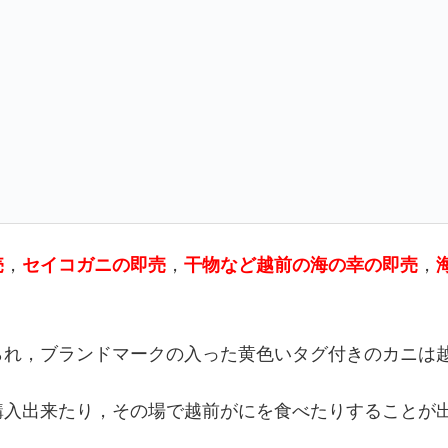
売
，
セイコガニの即売
，
干物など越前の海の幸の即売
，
られ，ブランドマークの入った黄色いタグ付きのカニは
購入出来たり，その場で越前がにを食べたりすることが