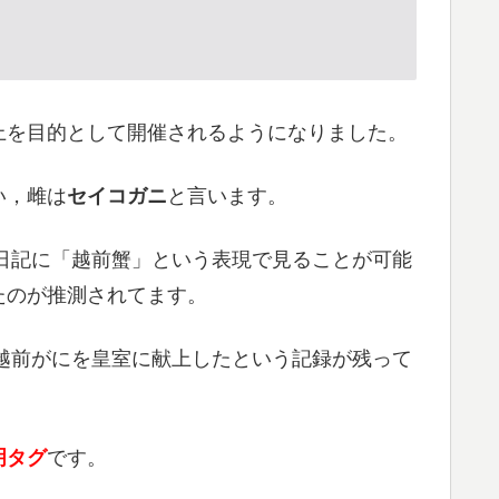
上を目的として開催されるようになりました。
い，雌は
セイコガニ
と言います。
の日記に「越前蟹」という表現で見ることが可能
たのが推測されてます。
た越前がにを皇室に献上したという記録が残って
明タグ
です。