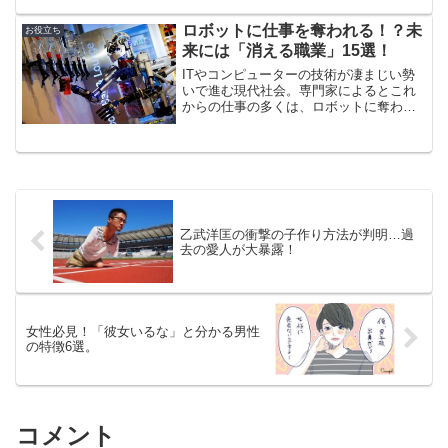
くらべてのメリットやデメリットを調査
してみました！詳しく紹介していきま
ロボットに仕事を奪われる！？未
お役立ち
す！
来には「消える職業」15選！
ITやコンピューターの技術が凄まじい勢
いで進む現代社会。専門家によるとこれ
からの仕事の多くは、ロボットに奪われ
てしまうそうです…。あなたの仕事は大
丈夫でしょうか、1度チェックしておいて
ください！
乙武洋匡の衝撃の子作り方法が判明…過
去の愛人が大暴露！
女性必見！「彼女いるな」と分かる男性
の特徴6選。
コメント