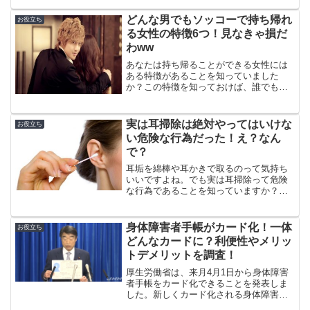
て発狂していましたww
どんな男でもソッコーで持ち帰れ
お役立ち
る女性の特徴6つ！見なきゃ損だ
わww
あなたは持ち帰ることができる女性には
ある特徴があることを知っていました
か？この特徴を知っておけば、誰でも簡
単に持ち帰ることができちゃいますよww
実は耳掃除は絶対やってはいけな
お役立ち
い危険な行為だった！え？なん
で？
耳垢を綿棒や耳かきで取るのって気持ち
いいですよね。でも実は耳掃除って危険
な行為であることを知っていますか？そ
の衝撃的な理由がこちら！
身体障害者手帳がカード化！一体
お役立ち
どんなカードに？利便性やメリッ
トデメリットを調査！
厚生労働省は、来月4月1日から身体障害
者手帳をカード化できることを発表しま
した。新しくカード化される身体障害者
手帳はどんなものなのか？従来のものと