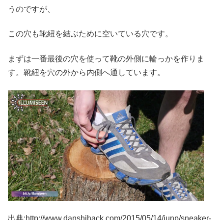
うのですが、
この穴も靴紐を結ぶために空いている穴です。
まずは一番最後の穴を使って靴の外側に輪っかを作りま
す。靴紐を穴の外から内側へ通しています。
出典;http://www.danshihack.com/2015/05/14/junp/sneaker-