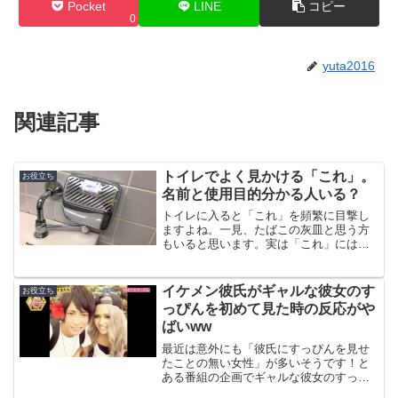
Pocket
LINE
コピー
0
yuta2016
関連記事
トイレでよく見かける「これ」。
お役立ち
名前と使用目的分かる人いる？
トイレに入ると「これ」を頻繁に目撃し
ますよね。一見、たばこの灰皿と思う方
もいると思います。実は「これ」には驚
くべき名前と使用目的がありました！
イケメン彼氏がギャルな彼女のす
お役立ち
っぴんを初めて見た時の反応がや
ばいww
最近は意外にも「彼氏にすっぴんを見せ
たことの無い女性」が多いそうです！と
ある番組の企画でギャルな彼女のすっぴ
んを初めて見た彼氏は、なんと驚きすぎ