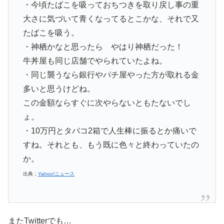
・今頃たばこを吸っておちつきを取り戻し事の重
大さに気づいて青くなってるとこかな、それで又
たばこを吸う。
・神栖かなと思ったら やはり神栖だった！
牛丼屋も同じ店舗でやられていたよね。
・同じ襲うなら銀行やパチ屋やった方が取れる金
多いと思うけどね。
この金額ならすぐに次やらないともたないでし
ょ。
・10万円とタバコ2箱で人生棒に振るとか痛いで
すね。それとも、もう既に色々と終わっていたの
か。
出典；
Yahoo!ニュース
またTwitterでも…