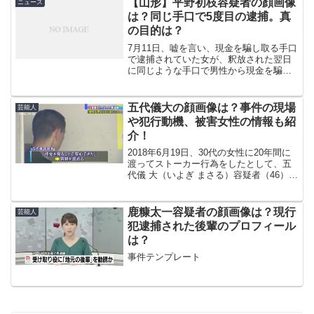
【山形】平野初枝容疑者の顔画像
ニュース
は？同じ手口で5度目の逮捕。真
の目的は？
7月11日、嘘を言い、現金を騙し取る手口
で逮捕されていた女が、釈放された翌日
に同じような手口で男性から現金を騙し
取った疑いで、再度逮捕されました。逮
捕されたのは、住居、職業不詳の平野初
枝容疑者(48)です。平野初枝容疑者は、こ
五代儀大の顔画像は？事件の現場
芸能人
れまでにも同様...
や犯行動機、被害女性の情報も紹
介！
2018年6月19日、30代の女性に20年間に
渡ってストーカー行為をしたとして、五
代儀 大（いよぎ まさる）容疑者（46）が
逮捕されました。今回はその五代儀容疑
者の顔画像や事件現場、被害女性の情報
を紹介します。
鹿糠太一容疑者の顔画像は？現行
芸能人
犯逮捕された後輩のプロフィール
は？
事件テンプレート