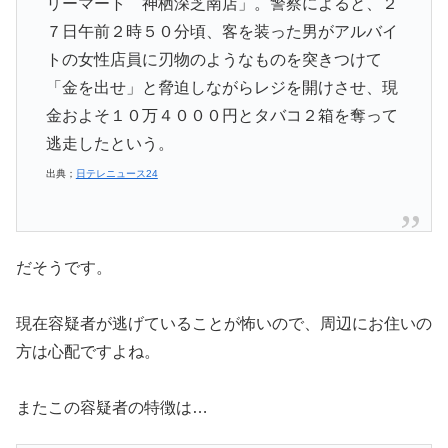
リーマート 神栖深芝南店」。警察によると、２
７日午前２時５０分頃、客を装った男がアルバイ
トの女性店員に刃物のようなものを突きつけて
「金を出せ」と脅迫しながらレジを開けさせ、現
金およそ１０万４０００円とタバコ２箱を奪って
逃走したという。
出典；
日テレニュース24
だそうです。
現在容疑者が逃げていることが怖いので、周辺にお住いの
方は心配ですよね。
またこの容疑者の特徴は…