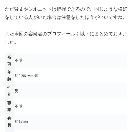
ただ背丈やシルエットは把握できるので、同じような格好
をしている人がいた場合は注意をしたほうがいいですね。
また今回の容疑者のプロフィールも以下にまとめておきま
した。
名
不明
前
年
約40歳〜50歳
齢
性
男
別
職
不明
業
身
約175㎝
長