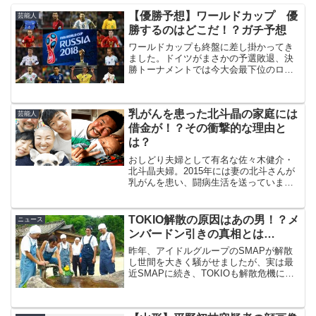
【優勝予想】ワールドカップ 優
芸能人
勝するのはどこだ！？ガチ予想
ワールドカップも終盤に差し掛かってき
ました。ドイツがまさかの予選敗退、決
勝トーナメントでは今大会最下位のロシ
アがスペインに勝ち、メッシ、クリステ
ィアーノロナウドが所属するアルゼンチ
ン、ポルトガルが負け、惜しくも日本も
乳がんを患った北斗晶の家庭には
ベルギーに負けてしまいま...
芸能人
借金が！？その衝撃的な理由と
は？
おしどり夫婦として有名な佐々木健介・
北斗晶夫婦。2015年には妻の北斗さんが
乳がんを患い、闘病生活を送っていまし
た。そんな2人には多大な借金があったそ
うです。その理由とは‥？
TOKIO解散の原因はあの男！？メ
ニュース
ンバードン引きの真相とは…
昨年、アイドルグループのSMAPが解散
し世間を大きく騒がせましたが、実は最
近SMAPに続き、TOKIOも解散危機に陥
っているようです。この真相は本当なの
でしょうか？解散危機の理由とは？