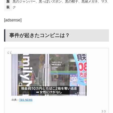
服
黒のジャンパー、黒っぽいズボン、黒の帽子、黒縁メガネ、マス
装
ク
[adsense]
事件が起きたコンビニは？
出典；
TBS NEWS