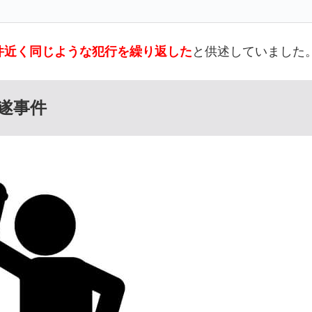
0件近く同じような犯行を繰り返した
と供述していました
未遂事件