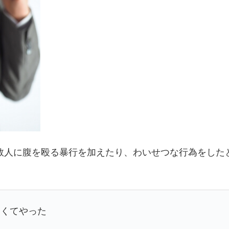
子数人に腹を殴る暴行を加えたり、わいせつな行為をし
しくてやった