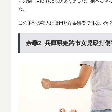
に刃物で刺された痕がありました。柚木ちゃ
た。
この事件の犯人は勝田州彦容疑者ではないか
余罪2. 兵庫県姫路市女児殴打