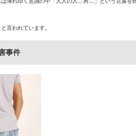
んは薄れゆく意識の中「大人の人…男…」という言葉を
？と言われています。
傷害事件