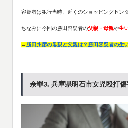
容疑者は犯行当時、近くのショッピングセン
ちなみに今回の勝田容疑者の
父親・母親
や
生
→
勝田州彦の母親と父親は？勝田容疑者の生
余罪3. 兵庫県明石市女児殴打