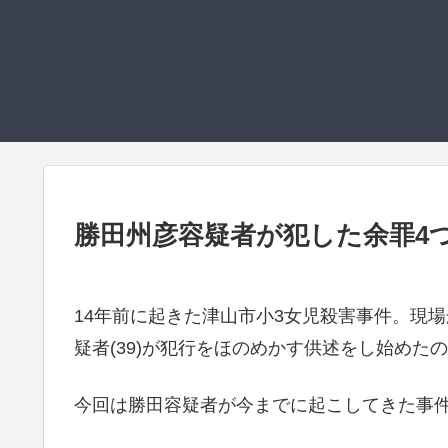
勝田州彦容疑者が犯した余罪4
14年前に起きた津山市小3女児殺害事件。現
疑者(39)が犯行をほのめかす供述をし始めた
今回は勝田容疑者が今までに起こしてきた事