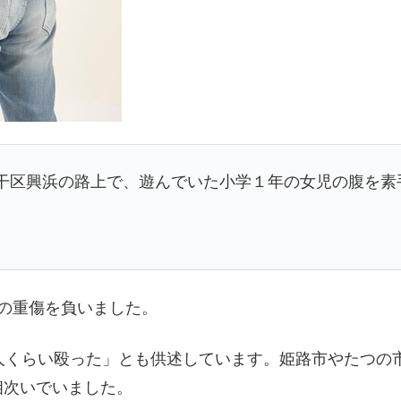
路市網干区興浜の路上で、遊んでいた小学１年の女児の腹
の重傷を負いました。
人くらい殴った」とも供述しています。姫路市やたつの
相次いでいました。