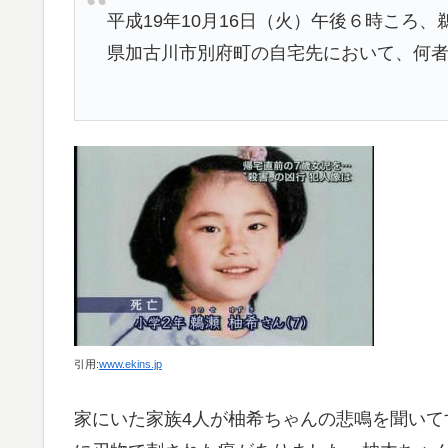
平成19年10月16日（火）午後６時こ
県加古川市別府町の自宅先において、何
引用:
www.ekins.jp
家にいた家族4人が柚希ちゃんの悲鳴を聞い