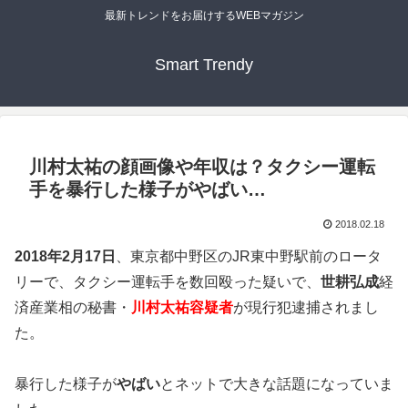
最新トレンドをお届けするWEBマガジン
Smart Trendy
川村太祐の顔画像や年収は？タクシー運転
手を暴行した様子がやばい…
2018.02.18
2018年2月17日
、東京都中野区のJR東中野駅前のロータ
リーで、タクシー運転手を数回殴った疑いで、
世耕弘成
経
済産業相の秘書・
川村太祐容疑者
が現行犯逮捕されまし
た。
暴行した様子が
やばい
とネットで大きな話題になっていま