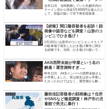
店で窃盗か
去年11月、当時勤務していた札幌市内の
ラーメン店から現金3万4000円を盗んだと
して、窃盗の疑いで宮下将宏容疑者
（36）が逮捕されました。今回はそん
な、宮下将宏容疑者の事件の概要はもち
ろんのこと、顔画像や職業、SNSなども
【続報】関口隆容疑者を起訴！顔
ニュース
徹底調査していきた...
画像や認否などを調査！山形のコ
ンビニでひき逃げ！
2月18日に山形市のコンビニエンスストア
の駐車場で発生したひき逃げ事件に関す
る続報です。当時、ひき逃げの疑いで逮
捕された関口隆容疑者が過失運転致死の
罪で起訴されました。今回は関口隆容疑
者の顔画像や供述内容など調査した内容
AKB西野未姫が卒業という名の
ニュース
を紹介していきます。...
解雇！運営側怖すぎ…。
昨年12月、AKBメンバーの西野未姫さん
が卒業しました。実は彼女は自ら卒業し
たかったわけではなく、運営側から解雇
され、強制的に卒業発表されていたので
す！
藤枝佳記容疑者の顔画像は？住所
ニュース
やSNSなど徹底調査！神戸市の児
童館で男児に暴行！