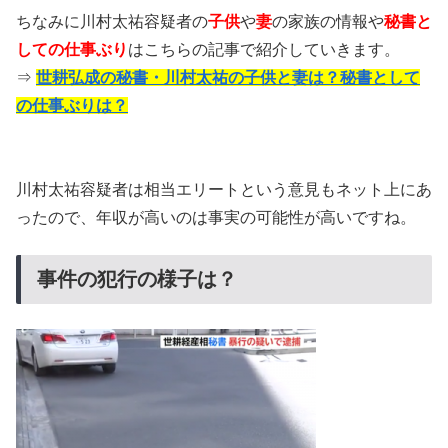
ちなみに川村太祐容疑者の
子供
や
妻
の家族の情報や
秘書と
しての仕事ぶり
はこちらの記事で紹介していきます。
⇒
世耕弘成の秘書・川村太祐の子供と妻は？秘書として
の仕事ぶりは？
川村太祐容疑者は相当エリートという意見もネット上にあ
ったので、年収が高いのは事実の可能性が高いですね。
事件の犯行の様子は？