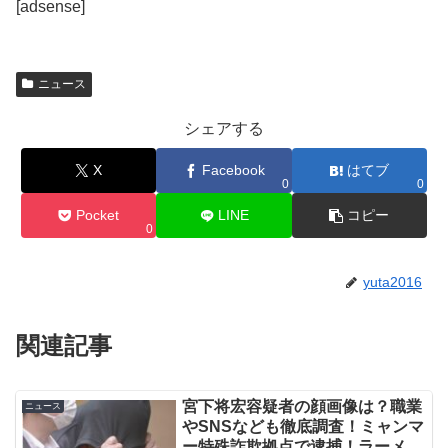
[adsense]
ニュース
シェアする
X
Facebook
はてブ
0
0
Pocket
LINE
コピー
0
yuta2016
関連記事
宮下将宏容疑者の顔画像は？職業
ニュース
やSNSなども徹底調査！ミャンマ
ー特殊詐欺拠点で逮捕！ラーメン