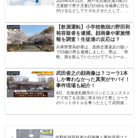
2025年4月11日、神戸市兵庫区湊川町の
児童館で男子児童(7)の頭を冷蔵庫に打ち
付けるなどしてケガをさせたとして、児
童館職員の藤枝佳記容疑者(52)が傷害の疑
いで逮捕されました。今回は、そんな事
件の概要はもちろん、藤枝佳記容疑者の
【飲酒運転】小学校教頭の野田和
ニュース
プロフィ...
裕容疑者を逮捕。顔画像や家族情
報を調査！生徒達の反応は？
兵庫県警高砂署は、道路交通違反の疑い
で53歳の男を逮捕しました。男は、「昨
晩、酒を飲んでいただけでアルコールが
残っているとは思いませんでした」と容
疑を否認しているとのことです。逮捕さ
れたのは、兵庫県の加古川市立西神吉小
武田俊之の顔画像は？コーラ1本
ニュース
学校の教頭 野田和裕容...
しか奪わなかった真実がヤバイ！
事件現場も紹介！
4日、北海道札幌市のコンビニエンススト
アで包丁を店員に突き付けて脅しコーラ
のペットボトルを奪ったとして武田俊之
容疑者(48)が逮捕されました。武田容疑者
の顔画像は？コーラ1本しか奪わなかった
真実とは！？いったいどうゆうことなの
か？事件現場な...
佐野拓哉容疑者の顔画像と事件現場は？