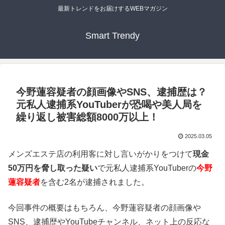
最新トレンドをお届けするWEBマガジン
Smart Trendy
今野蓮容疑者の顔画像やSNS、逮捕歴は？
元私人逮捕系YouTuberが恐喝や美人局を
繰り返し被害総額8000万以上！
2025.03.05
メンズエステ店の利用客に対し言いがかりをつけて
現金
50万円を脅し取った疑い
で元私人逮捕系YouTuberの
今野
蓮容疑者
を含む2名が逮捕されました。
今回事件の概要はもちろん、今野蓮容疑者の顔画像や
SNS、逮捕歴やYouTubeチャンネル、ネット上の反応な