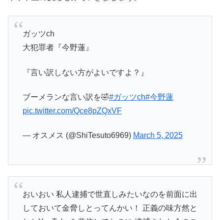
ガッツch
大犯罪者『今野蓮』
『言い訳しない方がよいですよ？』
ブーメランな言い訳を🤣
#ガッツch
#今野蓮
pic.twitter.com/Qce8pZQxVF
— オスメス (@ShiTesuto6969)
March 5, 2025
おいおい 私人逮捕で世直しみたいなのを前面に出
しておいて金脅しとってんかい！ 正義の味方然と