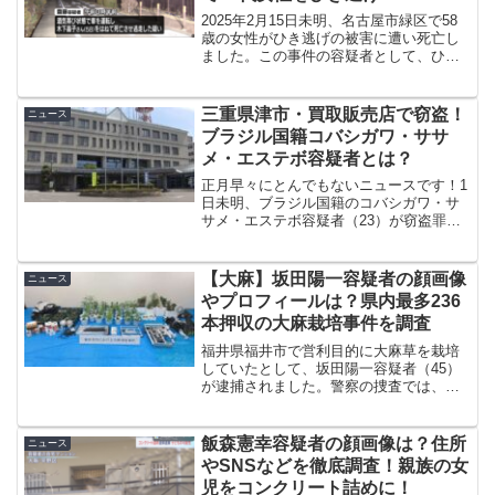
きずる
2025年2月15日未明、名古屋市緑区で58
歳の女性がひき逃げの被害に遭い死亡し
ました。この事件の容疑者として、ひき
逃げなどの疑いで齋藤晟将容疑者が逮捕
されました。今回は事件の概要はもちろ
ん、齋藤晟将容疑者の顔画像やSNS、職
三重県津市・買取販売店で窃盗！
ニュース
業などのプロフ...
ブラジル国籍コバシガワ・ササ
メ・エステボ容疑者とは？
正月早々にとんでもないニュースです！1
日未明、ブラジル国籍のコバシガワ・サ
サメ・エステボ容疑者（23）が窃盗罪で
逮捕されました。今回は、そんな事件の
概要やコバシガワ・ササメ・エステボ容
疑者（23）の出ている情報を徹底調査し
【大麻】坂田陽一容疑者の顔画像
ニュース
ていきたいと思いま...
やプロフィールは？県内最多236
本押収の大麻栽培事件を調査
福井県福井市で営利目的に大麻草を栽培
していたとして、坂田陽一容疑者（45）
が逮捕されました。警察の捜査では、自
宅とは別に借りていた一軒家から県内で
は過去最多となる236本の大麻草が押収さ
れたほか、照明器具や液体肥料、水耕栽
飯森憲幸容疑者の顔画像は？住所
ニュース
培設備なども見つか...
やSNSなどを徹底調査！親族の女
児をコンクリート詰めに！