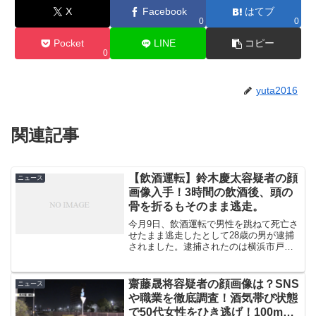
X
Facebook
はてブ
0
0
Pocket
LINE
コピー
0
yuta2016
関連記事
【飲酒運転】鈴木慶太容疑者の顔
ニュース
画像入手！3時間の飲酒後、頭の
骨を折るもそのまま逃走。
今月9日、飲酒運転で男性を跳ねて死亡さ
せたまま逃走したとして28歳の男が逮捕
されました。逮捕されたのは横浜市戸塚
区に住む、建設業の鈴木慶太容疑者(28)で
す。死亡したのは自転車に乗っていた会
社員の紺野拓生さん(28)です。紺野さんは
齋藤晟将容疑者の顔画像は？SNS
ニュース
頭の骨な...
や職業を徹底調査！酒気帯び状態
で50代女性をひき逃げ！100m引