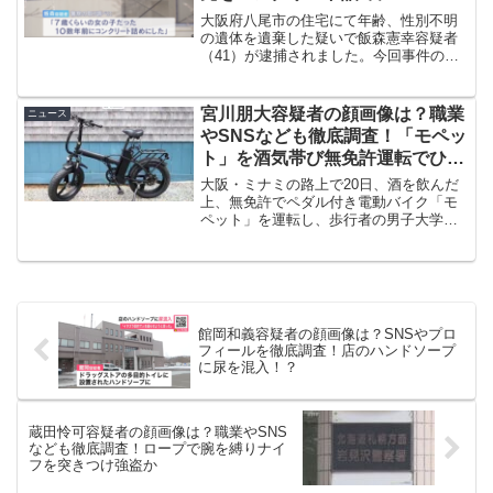
大阪府八尾市の住宅にて年齢、性別不明
の遺体を遺棄した疑いで飯森憲幸容疑者
（41）が逮捕されました。今回事件の概
要はもちろん飯森憲幸容疑者の顔画像や
住所などのプロフィール、SNSやネット
上の反応など調査した内容を紹介してい
宮川朋大容疑者の顔画像は？職業
ニュース
きます。
やSNSなども徹底調査！「モペッ
ト」を酒気帯び無免許運転でひき
逃げの疑い
大阪・ミナミの路上で20日、酒を飲んだ
上、無免許でペダル付き電動バイク「モ
ペット」を運転し、歩行者の男子大学生
をひき逃げしたなどとして宮川朋大容疑
者（44）が逮捕されました。今回はそん
な、宮川朋大容疑者の事件の概要はもち
ろんのこと、顔画像や...
館岡和義容疑者の顔画像は？SNSやプロ
フィールを徹底調査！店のハンドソープ
に尿を混入！？
蔵田怜可容疑者の顔画像は？職業やSNS
なども徹底調査！ロープで腕を縛りナイ
フを突きつけ強盗か