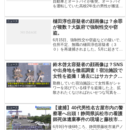
自動車とオートバイが衝突。オートバイ
を運転していた高校2年生の男性が搬送先
の病院で死亡、軽自動車を運転していた
千葉祐貴容疑者（３９）が過失運転傷害
の疑いで逮捕されました。この記事で
樋田淳也容疑者の顔画像は？余罪
ニュース
は、千葉祐貴容疑者の...
が複数？大阪府で強制性交や窃
盗。
6月15日、強制性交や窃盗などの疑いで、
住所不定、無職の樋田淳也容疑者（３
０）を再逮捕されました。5月に起きてい
た複数の事件が発生していたそうです
が、すべて樋田淳也容疑者の犯行だった
のでしょうか？何をしたのかなど見てい
鈴木啓太容疑者の顔画像は？SNS
ニュース
きましょう！
や出身地を徹底調査！宿泊施設で
女性を盗撮！過去にはサカナクシ
ョンのライブ妨害も
勤務していた宿泊施設にて女性客がシャ
ワーを浴びている様子を盗撮した上、拡
散されたくなければわいせつな写真を送
るよう脅した疑いで鈴木啓太容疑者
（26）が逮捕されました。今回は、事件
の概要はもちろん鈴木啓太容疑者の顔画
【逮捕】40代男性名古屋市内の警
ニュース
像やSNS、出身地などのプ...
察署へ出頭！静岡県浜松市の看護
師死体遺棄事件の現場と藤枝市の
死体遺棄場所が判明！車は三重県
6月9日午後6時ころ、静岡県藤枝市瀬戸ノ