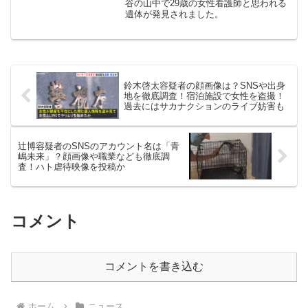
桑名市で発見
谷の山中で29歳の女性看護師と思われる
遺体が発見されました。
鈴木啓太容疑者の顔画像は？SNSや出身
地を徹底調査！宿泊施設で女性を盗撮！
過去にはサカナクションのライブ妨害も
辻博容疑者のSNSのアカウント名は「青
嶋未来」？顔画像や職業なども徹底調
査！ハト虐待映像を投稿か
コメント
コメントを書き込む
ホーム
ニュース