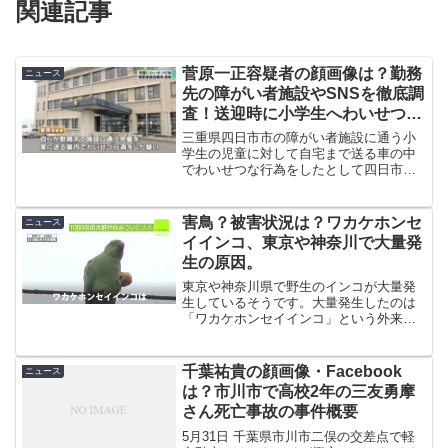
関連記事
菅原一正容疑者の顔画像は？勤務
ニュース
先の障がい者施設やSNSを徹底調
査！送迎時に小学生へわいせつ行
為か！
三重県四日市市の障がい者施設に通う小
学生の児童に対して自宅まで送る車の中
でわいせつな行為をしたとして四日市市
小杉新町の障がい者施設職員、菅原一正
容疑者（29）が逮捕されました。今回は
事件の概要はもちろん、菅原一正容疑者
害鳥？被害状況は？ワカケホンセ
ニュース
の顔画像や勤務先の障が...
イインコ、東京や神奈川で大量発
生の原因。
東京や神奈川県で野生のインコが大量発
生しているそうです。大量発生したのは
「ワカケホンセイインコ」という外来
種。放置しておくと被害が拡大する可能
性が？
千葉祐貴の顔画像・Facebook
ニュース
は？市川市で高校2年の三友勇摩
さん死亡事故の事件概要
5月31日 千葉県市川市二俣の交差点で軽