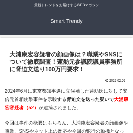
最新トレンドをお届けするWEBマガジン
Smart Trendy
大浦康宏容疑者の顔画像は？職業やSNSに
ついて徹底調査！蓮舫元参議院議員事務所
に脅迫文送り100万円要求！
2025.02.05
2024年6月に東京都知事選に立候補した蓮舫氏に対して安
倍元首相銃撃事件を示唆する
脅迫文を送った疑い
で
大浦康
宏容疑者（52）
が逮捕されました。
今回は事件の概要はもちろん、大浦康宏容疑者の顔画像や
職業、SNSやネット上の反応や今回の犯行の動機となっ