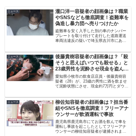
瀧口洋一容疑者の顔画像は？職業
ニュース
やSNSなども徹底調査！盗難車を
偽造し暴力団へ売りつけたか
盗難車を安く入手した別の車のナンバー
プレートを取り付けて走行した道路運送
車両法違反の疑いで埼玉県吉川市にある
自動車整備会社の社長・瀧口洋一容疑者
（50）が逮捕されました。今回はそんな
瀧口洋一容疑者の事件概要はもちろんの
後藤貴樹容疑者の顔画像は？「殺
ニュース
こと、顔画像や職業、S...
そうと思えばいつでも殺せる」と
23歳男性を泥酔させ現金を盗んだ
事件を調査！
愛知県小牧市の飲食店店員・後藤貴樹容
疑者（28）が、23歳の男性に酒を飲ませ
て泥酔状態にさせ、現金約7万円とダウン
ジャケット1着を盗んだ疑いで逮捕されま
した。後藤貴樹容疑者とはどのような人
物なのでしょうか。この記事では、顔画
柳佐知容疑者の顔画像は？担当番
ニュース
像やプロフィール...
組やSNSを徹底調査！フリーアナ
ウンサーが飲酒運転で事故
鹿児島県鹿児島市にてお酒を飲んで車を
運転し事故を起こしたとしてフリーアナ
ウンサーの柳佐知容疑者が逮捕されまし