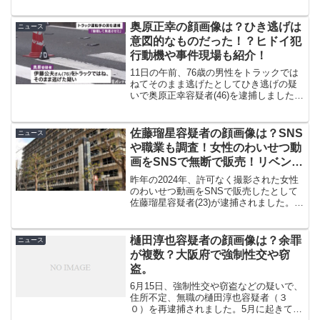
た。今回、事件の概要はもちろん柳佐知
容疑者の顔画像や担当番組、SNSやネッ
ト上の反応など調査した内容を紹介して
奥原正幸の顔画像は？ひき逃げは
ニュース
いきます！
意図的なものだった！？ヒドイ犯
行動機や事件現場も紹介！
11日の午前、76歳の男性をトラックでは
ねてそのまま逃げたとしてひき逃げの疑
いで奥原正幸容疑者(46)を逮捕しました。
奥原容疑者の顔画像は？ひき逃げは意図
的に行っていた！？犯行動機や事件現場
は？詳しく紹介していきます！
佐藤瑠星容疑者の顔画像は？SNS
ニュース
や職業も調査！女性のわいせつ動
画をSNSで無断で販売！リベンジ
ポルノ
昨年の2024年、許可なく撮影された女性
のわいせつ動画をSNSで販売したとして
佐藤瑠星容疑者(23)が逮捕されました。今
回は事件の概要はもちろん、佐藤瑠星容
疑者の顔画像、SNSや職業などのプロフ
ィール、ネット上の反応などを調査しま
樋田淳也容疑者の顔画像は？余罪
ニュース
したので紹...
が複数？大阪府で強制性交や窃
盗。
6月15日、強制性交や窃盗などの疑いで、
住所不定、無職の樋田淳也容疑者（３
０）を再逮捕されました。5月に起きてい