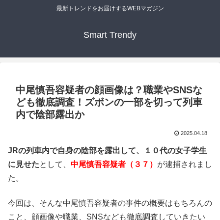
最新トレンドをお届けするWEBマガジン
Smart Trendy
中尾慎吾容疑者の顔画像は？職業やSNSな
ども徹底調査！ズボンの一部を切って列車
内で陰部露出か
2025.04.18
JRの列車内で自身の陰部を露出して、１０代の女子学生
に見せた
として、
中尾慎吾容疑者（３７）
が逮捕されまし
た。
今回は、そんな中尾慎吾容疑者の事件の概要はもちろんの
こと、顔画像や職業、SNSなども徹底調査していきたい