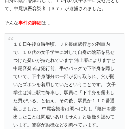
自身の陰部を露出して、１０代の女子学生に見せたとし
て、中尾慎吾容疑者（３７）が逮捕されました。
そんな
事件の詳細
は…
１６日午後８時半頃、ＪＲ長崎駅行きの列車内
で、１０代の女子学生に対して自身の陰部を見せ
つけた疑いが持たれています 浦上署によりますと
中尾容疑者は犯行前、手やバッグで下半身を隠し
ていて、下半身部分の一部が切り取られ、穴が開
いたズボンを着用していたということです。 女子
学生は浦上駅で降車し、駅員に「下半身を露出し
た男がいる」と伝え、その後、駅員が１１０番通
報しました。 中尾容疑者は調べに対し「陰部を露
出したことは間違いありません」と容疑を認めて
います。警察が動機などを調べています。