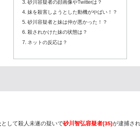
砂川容疑者の顔画像やTwitterは？
妹を殺害しようとした動機がやばい！？
砂川容疑者と妹は仲が悪かった！？
殺されかけた妹の状態は？
ネットの反応は？
た
として殺人未遂の疑いで
砂川智弘容疑者(35)
が逮捕さ