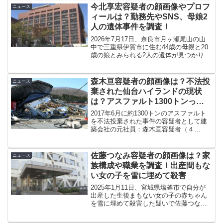
ット上の反応などについて紹介していき
今北享宏容疑者の顔画像やプロフ
ニュース
たいと思います。
ィールは？勤務先やSNS、母娘2
人の遺体事件を調査！
2026年7月17日、奈良市月ヶ瀬尾山の山
中で三重県伊賀市に住む44歳の母親と20
歳の娘とみられる2人の遺体が見つかり、
三重県警は奈良市法蓮町の会社員・今北
享宏容疑者（37）を死体遺棄容疑で逮捕
しました。この記事では、顔画像やプロ
森木亘容疑者の顔画像は？不法投
ニュース
フィール、...
棄された仙台ハイランドの現状
は？アスファルト1300トンっ
て…
2017年6月に約1300トンのアスファルト
を不法投棄された事件の容疑者として建
築会社の元社員：森木亘容疑者（４
５）、運搬会社社長の狭山正裕容疑者
（４４）ら5名が逮捕されました。約1300
トンのアスファルトが捨てられた仙台ハ
佐藤つなみ容疑者の顔画像は？家
ニュース
イランドの現状は...
族構成や職業を調査！出産間もな
い女の子を雪に埋めて殺害
2025年1月11日、宮城県塩釜市で自分が
出産した生後まもない女の子の赤ちゃん
を雪に埋めて殺害した疑いで佐藤つなみ
容疑者(24)が逮捕されました。今回は事件
の概要はもちろん、佐藤つなみ容疑者の