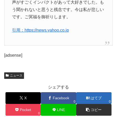
声がすごくインパクトがあって大好きでした。も
う聞かれないと思うと残念です。今は私が悲しい
です。ご冥福を御祈りします。
引用：https://news.yahoo.co.jp
[adsense]
ニュース
シェアする
X
Facebook
はてブ
0
0
Pocket
LINE
コピー
0