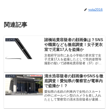
yuta2016
関連記事
諸橋祐貴容疑者の顔画像は？SNS
ニュース
や職業なども徹底調査！女子更衣
室で児童17人を盗撮か
京都府宇治市にある小学校の更衣室で女
子児童17人を盗撮したとして性的姿態等
撮影の疑いで諸橋祐貴容疑者（37）が逮
捕されました。今回はそんな、諸橋祐貴
容疑者の顔画像やSNS、職業事件の概要
なども徹底調査していきたいと思いま
清水浩容疑者の顔画像やSNSを徹
ニュース
す。
底調査！愛知県の警察官が電車内
で盗撮か！？
愛知県の名鉄の列車内で女性のスカート
の中にボールペン型のカメラを差し入れ
たとして警察官の清水浩容疑者が逮捕さ
れました。今回は事件の概要、清水浩容
疑者の顔画像やSNS、プロフィール、ネ