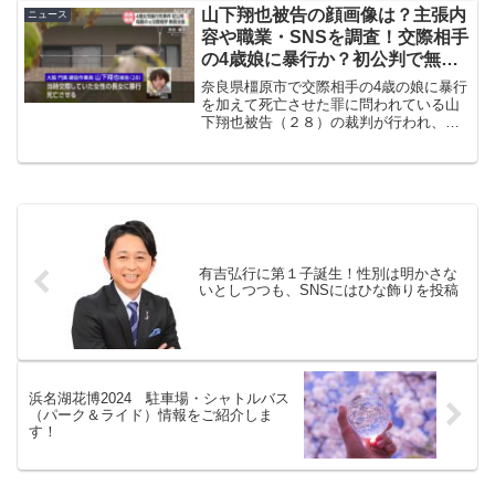
顔画像や家族構成や職業、SNSやネット
山下翔也被告の顔画像は？主張内
ニュース
上の反応な...
容や職業・SNSを調査！交際相手
の4歳娘に暴行か？初公判で無罪
主張
奈良県橿原市で交際相手の4歳の娘に暴行
を加えて死亡させた罪に問われている山
下翔也被告（２８）の裁判が行われ、無
罪を主張しました。今回は事件の概要や
山下翔也被告の顔画像、裁判での主張内
容や職業、SNS、ネット上の反応など調
査した内容を紹介して...
有吉弘行に第１子誕生！性別は明かさな
いとしつつも、SNSにはひな飾りを投稿
浜名湖花博2024 駐車場・シャトルバス
（パーク＆ライド）情報をご紹介しま
す！