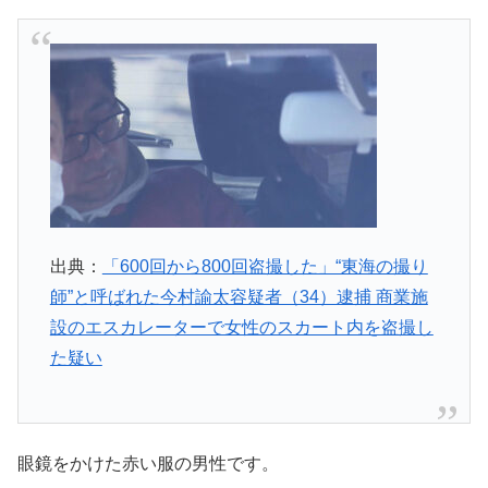
出典：
「600回から800回盗撮した」“東海の撮り
師”と呼ばれた今村諭太容疑者（34）逮捕 商業施
設のエスカレーターで女性のスカート内を盗撮し
た疑い
眼鏡をかけた赤い服の男性です。