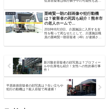
佐原容疑者は執行猶予中の可能性もあっ
たのだとか、、、詳細を見ていきましょ
う。
栗崎賢一朗の顔画像や犯行動機
ニュース
は？被害者の死因も紹介！熊本市
の老人ホームで…
2018年8月10日、介護施設に入所する女
性を殴って死なせたとして、介護施設職
員の栗崎賢一朗容疑者（49）が逮捕され
ました。そんな今回は栗崎容疑者の顔画
像や犯行動機、被害者の状況を紹介して
いきます。
新川隆史容疑者の顔写真は？プロフィー
ルや出身地も紹介！女性への性的暴行事
件！
平原政徳容疑者の顔写真は？生い立ちや
犯行の動機は？殺人容疑で再逮捕！