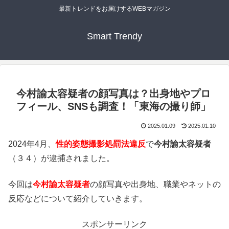
最新トレンドをお届けするWEBマガジン
Smart Trendy
今村諭太容疑者の顔写真は？出身地やプロ
フィール、SNSも調査！「東海の撮り師」
2025.01.09
2025.01.10
2024年4月、
性的姿態撮影処罰法違反
で
今村諭太容疑者
（３４）が逮捕されました。
今回は
今村諭太容疑者
の顔写真や出身地、職業やネットの
反応などについて紹介していきます。
スポンサーリンク