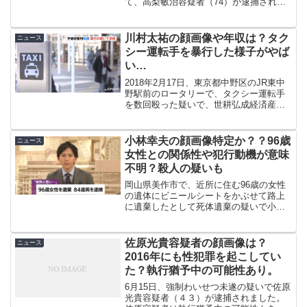
て、高梨敏治容疑者（74）が逮捕されま
した。今回はそんな、高梨敏治容疑者の
事件の概要はもちろんのこと、顔画像や
職業、ネット上の反応などを徹底調査し
川村太祐の顔画像や年収は？タク
ニュース
ていきたいと思います。
シー運転手を暴行した様子がやば
い…
2018年2月17日、東京都中野区のJR東中
野駅前のロータリーで、タクシー運転手
を数回殴った疑いで、世耕弘成経済産業
相の秘書・川村太祐容疑者が現行犯逮捕
されました。暴行した様子がやばいとネ
ットで大きな話題になっていました。
小林幸夫の顔画像特定か？？96歳
ニュース
女性との関係性や犯行動機が意味
不明？殺人の疑いも
岡山県美作市で、近所に住む96歳の女性
の遺体にビニールシートをかぶせて路上
に遺棄したとして死体遺棄の疑いで小林
幸夫容疑者が逮捕されました。小林容疑
者の顔画像や経歴は？死体遺棄した96歳
女性との関係性や犯行動機が意味不明だ
佐原光貴容疑者の顔画像は？
ニュース
った！詳しく紹介して...
2016年にも性犯罪を起こしてい
た？執行猶予中の可能性あり。
6月15日、強制わいせつ未遂の疑いで佐原
光貴容疑者（４３）が逮捕されました。