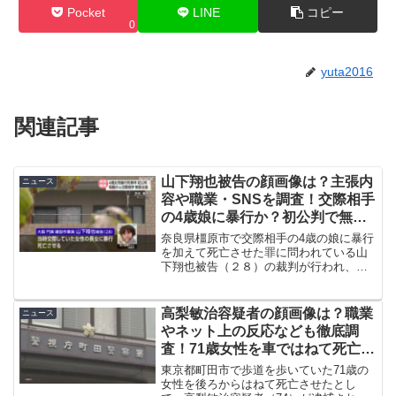
Pocket
LINE
コピー
0
yuta2016
関連記事
山下翔也被告の顔画像は？主張内
ニュース
容や職業・SNSを調査！交際相手
の4歳娘に暴行か？初公判で無罪
主張
奈良県橿原市で交際相手の4歳の娘に暴行
を加えて死亡させた罪に問われている山
下翔也被告（２８）の裁判が行われ、無
罪を主張しました。今回は事件の概要や
山下翔也被告の顔画像、裁判での主張内
容や職業、SNS、ネット上の反応など調
高梨敏治容疑者の顔画像は？職業
ニュース
査した内容を紹介して...
やネット上の反応なども徹底調
査！71歳女性を車ではねて死亡さ
せた
東京都町田市で歩道を歩いていた71歳の
女性を後ろからはねて死亡させたとし