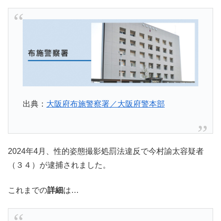
出典：
大阪府布施警察署／大阪府警本部
2024年4月、性的姿態撮影処罰法違反で今村諭太容疑者
（３４）が逮捕されました。
これまでの
詳細
は…