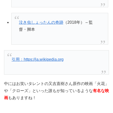
泣き虫しょったんの奇跡
（2018年） – 監
督・脚本
引用：https://ja.wikipedia.org
中にはお笑いタレントの又吉直樹さん原作の映画「
火花
」
や「クローズ」といった誰もが知っているような
有名な映
画
もありますね！