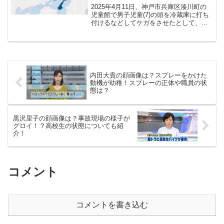
2025年4月11日、神戸市兵庫区湊川町の
児童館で男子児童(7)の頭を冷蔵庫に打ち
付けるなどしてケガをさせたとして、児
童館職員の藤枝佳記容疑者(52)が傷害の疑
いで逮捕されました。今回は、そんな事
件の概要はもちろん、藤枝佳記容疑者の
プロフィ...
内田大貴の顔画像は？スプレーをかけた
動機が幼稚！スプレーの正体や職員の状
態は？
黒沢里子の顔画像は？事故現場の様子が
グロイ！？高校生の状態についても紹
介！
コメント
コメントを書き込む