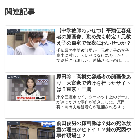
関連記事
【中学教師わいせつ】平翔伍容疑
ニュース
者の顔画像、勤め先も特定！元教
え子の自宅で深夜にわいせつか？
千葉県の中学教師男が、元教え子の女子
高生に対し、わいせつな行為をしたとし
て逮捕されました。逮捕されたのは、松
戸市の公立中学教師、平翔伍容疑者(33)で
す。平容疑者は調べに対し容疑を否認し
ていると言うことです。平容疑者の顔画
原田将・高橋丈容疑者の顔画像あ
ニュース
像を入手！なぜ元教...
り。大富豪で賭けを行ったサイト
は？東京・三鷹
東京三鷹市でインターネット上のゲーム
がきっかけで事件が起きました。原田
将・高橋丈容疑者らが逮捕されるきっか
けになったのはトランプゲームの「大富
豪」。実際に暴行を加えたのかどうかも
見ていきましょう。
前田俊男の顔画像は？妹の死体放
ニュース
置の理由がヒドイ！？妹の死因や
事件現場は？