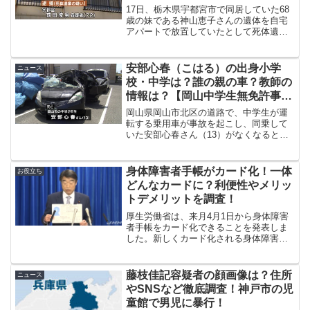
17日、栃木県宇都宮市で同居していた68
歳の妹である神山恵子さんの遺体を自宅
アパートで放置していたとして死体遺棄
の疑いで前田俊男(72)が逮捕されました。
前田容疑者の顔画像は？妹の死体を放棄
していた理由がひどい！？恵子さんの死
安部心春（こはる）の出身小学
ニュース
因や事件現場な...
校・中学は？誰の親の車？教師の
情報は？【岡山中学生無免許事
故】
岡山県岡山市北区の道路で、中学生が運
転する乗用車が事故を起こし、同乗して
いた安部心春さん（13）がなくなるとい
うことが起きました。同乗していた中学
生や阿部小春さんの身の回りの情報を調
査してみました。
身体障害者手帳がカード化！一体
お役立ち
どんなカードに？利便性やメリッ
トデメリットを調査！
厚生労働省は、来月4月1日から身体障害
者手帳をカード化できることを発表しま
した。新しくカード化される身体障害者
手帳はどんなものなのか？従来のものと
くらべてのメリットやデメリットを調査
してみました！詳しく紹介していきま
藤枝佳記容疑者の顔画像は？住所
ニュース
す！
やSNSなど徹底調査！神戸市の児
童館で男児に暴行！