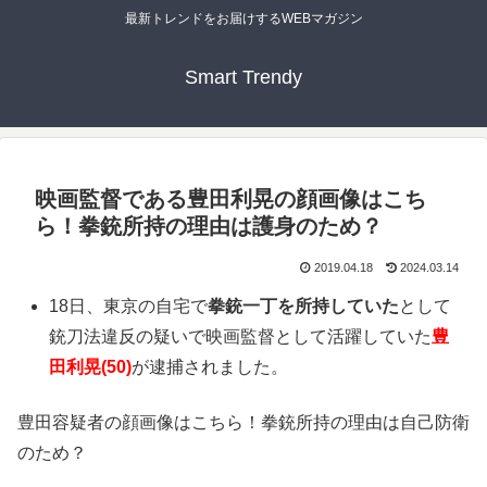
最新トレンドをお届けするWEBマガジン
Smart Trendy
映画監督である豊田利晃の顔画像はこち
ら！拳銃所持の理由は護身のため？
2019.04.18
2024.03.14
18日、東京の自宅で
拳銃一丁を所持していた
として
銃刀法違反の疑いで映画監督として活躍していた
豊
田利晃(50)
が逮捕されました。
豊田容疑者の顔画像はこちら！拳銃所持の理由は自己防衛
のため？