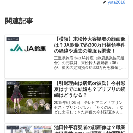
yuta2016
関連記事
【横領】末松怜大容疑者の顔画像
ニュース
は？JA鈴鹿で約300万円横領事件
の経緯や過去の着服も調査！
三重県鈴鹿市のJA鈴鹿（鈴鹿農業協同組
合）の元職員、末松怜大容疑者（36）
が、顧客の定期預金約300万円を横領した
として業務上横領の疑いで逮捕されまし
た。JA鈴鹿では2025年にも約9,400万円
の着服が公表されており、今回の事件と
【引退理由は病気or彼氏】今村彩
芸能人
の関係に...
夏はすでに結婚も？プリプリの続
編はどうなる？
2018年6月29日、テレビアニメ「プリン
セス・プリンシパル」「たくのみ。」な
どに出演してきた声優の今村彩夏さん
が、6月末をもって引退することが分かり
ました。今回はそんな今村さんの引退理
由や今後の活動の情報を紹介していきま
池田怜平容疑者の顔画像は？職業
ニュース
す。