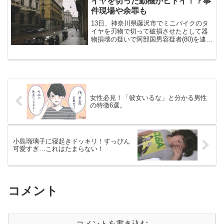
イヤを切った動機がヒドイ！？事
件現場や余罪も
13日、神奈川県藤沢市でミニバイクのタ
イヤを刃物で切って破損させたとして器
物損壊の疑いで阿部国男容疑者(80)を逮捕
しました。阿部容疑者の顔画像は？バイ
クのタイヤをきった動機がひどい！？余
罪もあった！事件現場など詳しく紹介し
ていきます！
女性必見！「彼女いるな」と分かる男性
の特徴6選。
小島瑠璃子に寝起きドッキリ！すっぴん
可愛すぎ…これはたまらない！
コメント
コメントを書き込む