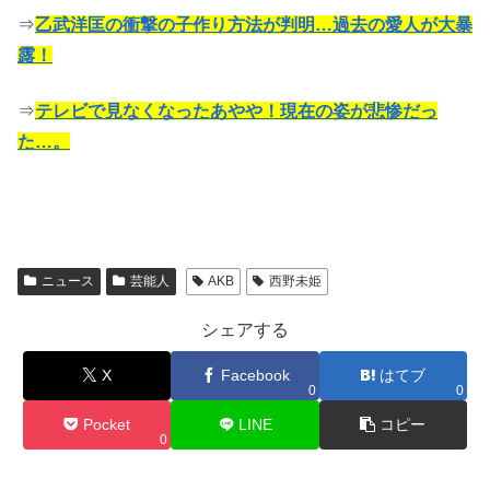
⇒
乙武洋匡の衝撃の子作り方法が判明…過去の愛人が大暴
露！
⇒
テレビで見なくなったあやや！現在の姿が悲惨だっ
た…。
ニュース
芸能人
AKB
西野未姫
シェアする
X
Facebook
はてブ
0
0
Pocket
LINE
コピー
0