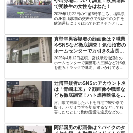
や出身地について調査！飲酒運転
で受験生の女性をはねた！
2025年1月22日の午前6時半ごろ、福島県
のJR郡山駅前の交差点で受験生の女性を
飲酒運転によりはねて死亡させたとして
池田怜平容疑者（34）が逮捕されまし
た。今回は事件の概要はもちろん、池田
怜平容疑者の顔画像、職業や出身地、
真壁幸男容疑者の顔画像は？職業
ニュース
SNSやネット上...
やSNSなど徹底調査！気仙沼市の
ホームセンターで万引き&店長に
怪我をさせた疑い！
2025年4月12日昼頃、宮城県気仙沼市の
ホームセンターで園芸用の三脚など計3点
を盗みトラックで逃走、追いかけてきた
店長に怪我をさせたとして、強盗致傷の
疑いで真壁幸男容疑者(59)が逮捕されまし
た。今回は事件の概要はもちろん、真壁
辻博容疑者のSNSのアカウント名
ニュース
幸男容疑者...
は「青嶋未来」？顔画像や職業な
ども徹底調査！ハト虐待映像を投
稿か
河川敷で捕獲したハトを自宅で鞭や拳で
殴り、ハサミで首を切断するなどして殺
害したなどして動物愛護法違反などの疑
いで辻博容疑者（49）が再逮捕されまし
た。今回はそんな辻博容疑者の顔画像や
SNS、職業なども徹底調査していきたい
阿部国男の顔画像は？バイクのタ
ニュース
と思います。