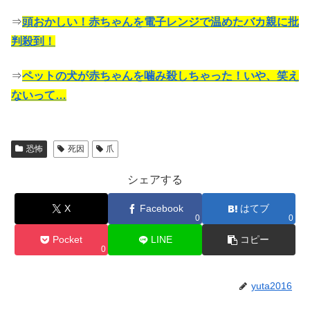
⇒
頭おかしい！赤ちゃんを電子レンジで温めたバカ親に批
判殺到！
⇒
ペットの犬が赤ちゃんを噛み殺しちゃった！いや、笑え
ないって…
恐怖
死因
爪
シェアする
X
Facebook
はてブ
0
0
Pocket
LINE
コピー
0
yuta2016