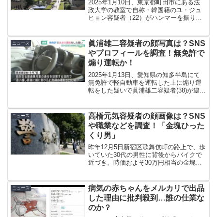
2025年1月10日、東京都町田市にある法
政大学の教室で自称・韓国籍のユ・ジュ
ヒョン容疑者（22）がハンマーを振り回
し学生８人に怪我をさせて逮捕されまし
た。今回はユ・ジュヒョン容疑者（22）
の顔写真やプロフィール、SNS、ネット
眞浦雄二容疑者の顔写真は？SNS
ニュース
上の反応など...
やプロフィールを調査！無免許で
煽り運転か！
2025年1月13日、愛知県の知多半島にて
無免許で軽自動車を運転した上に煽り運
転をした疑いで眞浦雄二容疑者(38)が逮捕
されました。今回は眞浦雄二容疑者の顔
写真、プロフィールやSNS、ネット上の
反応などを調査しましたので紹介してい
高橋元気容疑者の顔画像は？SNS
ニュース
きたいと思...
や職業などを調査！「金塊ひった
くり男」
昨年12月5日新宿区歌舞伎町の路上で、歩
いていた30代の男性に背後からバイクで
近づき、時価およそ30万円相当の金塊な
どが入ったトートバッグをひったくった
疑いで高橋元気容疑者（35）が逮捕され
ました。今回はそんな高橋元気容疑者の
病気の赤ちゃんをメルカリで出品
ニュース
顔画像やSNS...
した理由に批判殺到…誰の仕業な
のか？