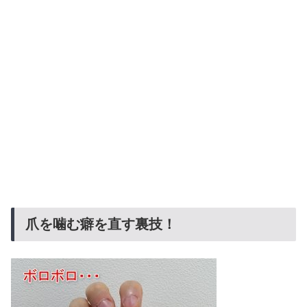
爪を噛む癖を直す裏技！