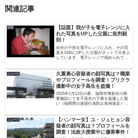
関連記事
【話題】我が子を電子レンジに入
恐怖
れた写真をUPした父親に批判殺
到！
自分の子供を電子レンジに入れ、その写
真をSNSにUPした父親がネットで大炎上
しています。電子レンジで温められてし
まったこの赤ちゃんの末路とは…。
久重勇心容疑者の顔写真は？職業
ニュース
やプロフィールを調査！プリクラ
撮影中の女子高生を盗撮！
2025年1月12日の夜、福岡市博多区の商
業施設にて女子高生の下着を盗撮した疑
い（福岡県の迷惑行為防止条例違反）で
久重勇心容疑者（23）が逮捕されまし
た。今回は、九重勇心容疑者の顔画像や
プロフィール、SNSやネットの反応につ
【ハンマー女】ユ・ジュヒョン容
ニュース
いて調査しました...
疑者の顔写真は？プロフィールを
調査！法政大授業中に傷害事件！