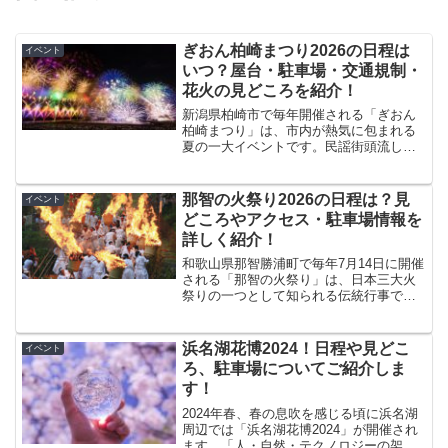
ぎおん柏崎まつり2026の日程は
イベント
いつ？屋台・駐車場・交通規制・
花火の見どころを紹介！
新潟県柏崎市で毎年開催される「ぎおん
柏崎まつり」は、市内が熱気に包まれる
夏の一大イベントです。民謡街頭流しや
「たる仁和賀（にわか）」、そしてフィ
ナーレを飾る「海の大花火大会」まで、3
日間にわたって多彩な催しが行われま
那智の火祭り2026の日程は？見
イベント
す。特に海の大花火大会は...
どころやアクセス・駐車場情報を
詳しく紹介！
和歌山県那智勝浦町で毎年7月14日に開催
される「那智の火祭り」は、日本三大火
祭りの一つとして知られる伝統行事で
す。熊野那智大社の例大祭「扇祭り」の
締めくくりとして行われ、高さ約6メート
ル、重さ約50kgにもなる大松明が石段を
浜名湖花博2024！日程や見どこ
イベント
照らす光景は圧巻...
ろ、駐車場についてご紹介しま
す！
2024年春、春の息吹を感じる頃に浜名湖
周辺では「浜名湖花博2024」が開催され
ます。「人・自然・テクノロジーの架け