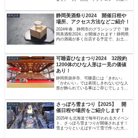
橋～レイクハマナデジタル田園都市～」
をテーマに、デジタル技術と彩り豊かな
花々が融合した会場で開催される予定で
静岡美酒祭り2024 開催日程や
イベント
す。詳細情報をお...
場所、アクセス方法などご紹介！
2024年春、静岡市のグランシップで「静
岡美酒祭2024」が開催されます！静岡県
内の酒蔵が多く出店する予定で、お土産
用のお酒も用意されているのだとか。詳
細情報を順次ご紹介しますので、是非覗
いていってください！
可睡斎ひなまつり2024 32段約
イベント
1200体のひな人形は一見の価値
あり！
静岡県袋井市、可睡斎には「きれい」
「かわいい」では表現しきれないひな人
形が飾られている事はご存じでしょう
か？32段 約1200体 のひな人形は、圧
巻！可睡斎ひなまつりを紹介していきま
す。
さっぽろ雪まつり【2025】 開
イベント
催日程や場所をご紹介します！
2025年も北海道で毎年行われる大イベン
ト、さっぽろ雪まつりが開催されます！
雪まつりといえばすべて雪で作った大雪
像が有名ですよね。国内外から200万人以
上もの人が訪れる大きなイベントで2025