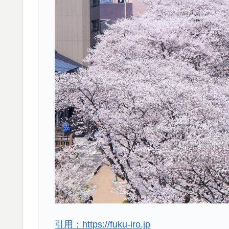
引用：https://fuku-iro.jp