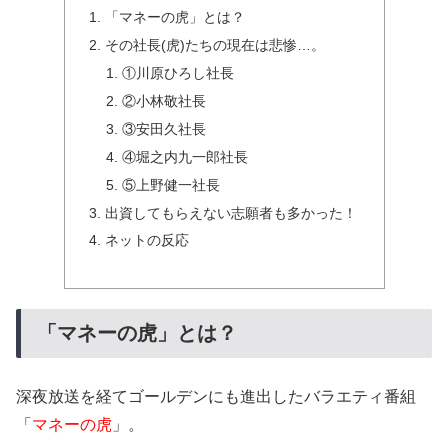
「マネーの虎」とは？
その社長(虎)たちの現在は悲惨…。
①川原ひろし社長
②小林敬社長
③安田久社長
④堀之内九一郎社長
⑤上野健一社長
出資してもらえない志願者も多かった！
ネットの反応
「マネーの虎」とは？
深夜放送を経てゴールデンにも進出したバラエティ番組
「
マネーの虎
」。