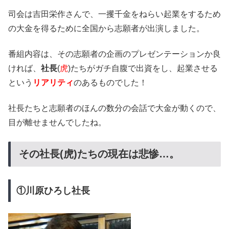
司会は吉田栄作さんで、一攫千金をねらい起業をするため
の大金を得るために全国から志願者が出演しました。
番組内容は、その志願者の企画のプレゼンテーションか良
ければ、
社長
(
虎
)たちがガチ自腹で出資をし、起業させる
という
リアリティ
のあるものでした！
社長たちと志願者のほんの数分の会話で大金が動くので、
目が離せませんでしたね。
その社長(虎)たちの現在は悲惨…。
①川原ひろし社長