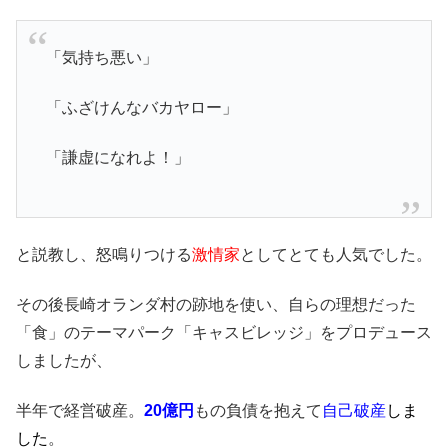
「気持ち悪い」
「ふざけんなバカヤロー」
「謙虚になれよ！」
と説教し、怒鳴りつける
激情家
としてとても人気でした。
その後長崎オランダ村の跡地を使い、自らの理想だった
「食」のテーマパーク「キャスビレッジ」をプロデュース
しましたが、
半年で経営破産。
20億円
もの負債を抱えて
自己破産
しま
した
。