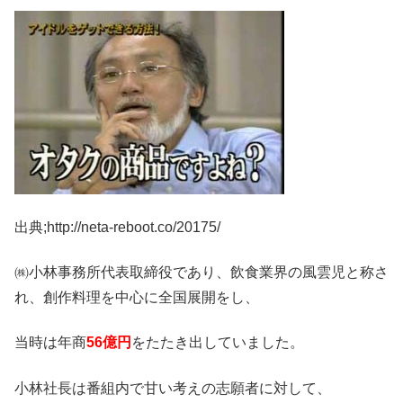
出典;http://neta-reboot.co/20175/
㈱小林事務所代表取締役であり、飲食業界の風雲児と称さ
れ、創作料理を中心に全国展開をし、
当時は年商
56億円
をたたき出していました。
小林社長は番組内で甘い考えの志願者に対して、