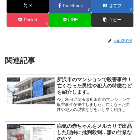
X
Facebook
はてブ
0
0
Pocket
LINE
コピー
0
yuta2016
関連記事
所沢市のマンションで殺害事件！
ニュース
亡くなった男性や犯人の特徴など
を紹介します。
今月26日に埼玉県所沢市のマンションで
殺害事件が発生しました。亡くなった男
性や犯人の現状などをいち早く紹介して
いきたいと思います。
病気の赤ちゃんをメルカリで出品
ニュース
した理由に批判殺到…誰の仕業な
のか？