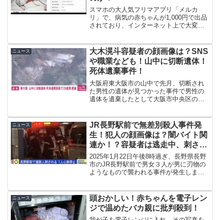
スマホの大人気フリマアプリ「メルカ
リ」で、病気の赤ちゃんが1,000円で出品
されており、インターネット上で大変な
話題となっています。
大木滉斗容疑者の顔画像は？SNS
ニュース
や職業なども！山中に切断遺体！
死体遺棄事件！
大阪府東大阪市の山中で先月、切断され
た男性の遺体が見つかった事件で男性の
遺体を遺棄したとして大阪市中央区の大
木滉斗（ひろと）容疑者（28）を逮捕し
ました。今回はそんな大木滉斗容疑者の
顔画像、SNS、職業などを徹底調査して
JR長野駅前で無差別殺人事件発
ニュース
いきたいと思います。
生！犯人の顔画像は？闇バイト関
連か！？容疑者は逃走中、刺され
た男性死亡
2025年1月22日午後8時過ぎ、長野県長野
市のJR長野駅前で男女３人が男に刃物の
ようなもので襲われる事件が発生しまし
た。男は現在逃走中です。また、刃物で
刺された男性が心肺停止の重症となって
いましたが、午後10時過ぎに死亡が確認
頭おかしい！赤ちゃんを電子レン
ニュース
されました。...
ジで温めたバカ親に批判殺到！
我が子を電子レンジに入れ、その写真を