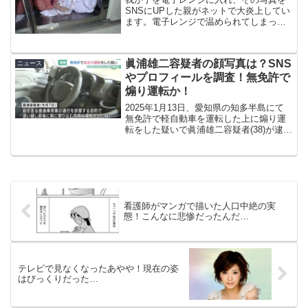
SNSにUPした親がネットで大炎上してい
ます。電子レンジで温められてしまった
この赤ちゃんの末路とは…。
眞浦雄二容疑者の顔写真は？SNS
ニュース
やプロフィールを調査！無免許で
煽り運転か！
2025年1月13日、愛知県の知多半島にて
無免許で軽自動車を運転した上に煽り運
転をした疑いで眞浦雄二容疑者(38)が逮捕
されました。今回は眞浦雄二容疑者の顔
写真、プロフィールやSNS、ネット上の
反応などを調査しましたので紹介してい
きたいと思...
看護師がマンガで描いた人口中絶の実
態！こんなに悲惨だったんだ…
テレビで見なくなったあやや！現在の姿
はびっくりだった…