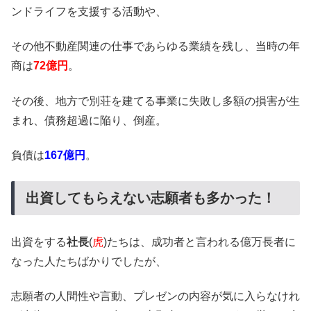
ンドライフを支援する活動や、
その他不動産関連の仕事であらゆる業績を残し、当時の年
商は
72億円
。
その後、地方で別荘を建てる事業に失敗し多額の損害が生
まれ、債務超過に陥り、倒産。
負債は
167億円
。
出資してもらえない志願者も多かった！
出資をする
社長
(
虎
)たちは、成功者と言われる億万長者に
なった人たちばかりでしたが、
志願者の人間性や言動、プレゼンの内容が気に入らなけれ