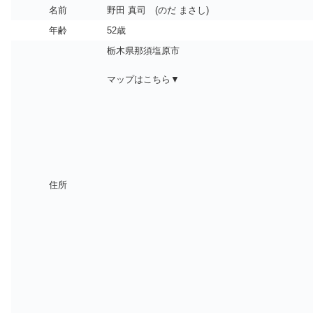
名前
野田 真司 (のだ まさし)
年齢
52歳
栃木県那須塩原市
マップはこちら▼
住所