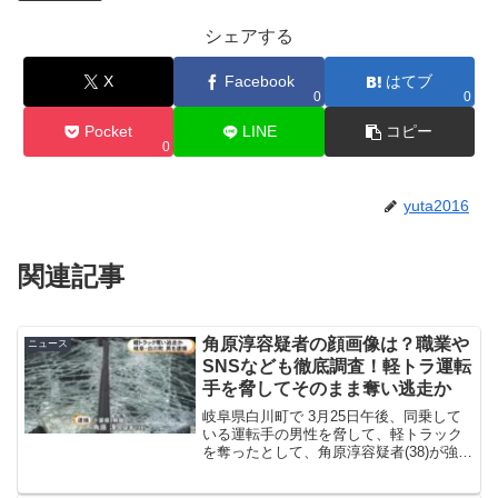
シェアする
X
Facebook
はてブ
0
0
Pocket
LINE
コピー
0
yuta2016
関連記事
角原淳容疑者の顔画像は？職業や
ニュース
SNSなども徹底調査！軽トラ運転
手を脅してそのまま奪い逃走か
岐阜県白川町で 3月25日午後、同乗して
いる運転手の男性を脅して、軽トラック
を奪ったとして、角原淳容疑者(38)が強盗
の疑いで緊急逮捕されました。今回はそ
んな、角原淳容疑者の事件の概要はもち