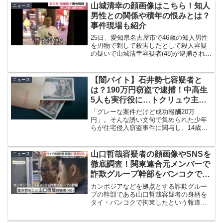
ろんのこと、顔画像や職業、SNSなども
山城清幸の顔画像はこちら！知人
ニュース
徹底調査して...
男性との関係や積年の恨みとは？
事件現場も紹介
25日、愛知県名古屋市で46歳の知人男性
を刃物で刺して殺害したとして殺人容疑
の疑いで山城清幸容疑者(48)が逮捕されま
した。山城容疑者の顔画像はこちら！殺
害した知人男性と清幸容疑者の関係は？
「積年の恨みがあった」と供述している
【闇バイト】石井勢七容疑者と
ニュース
その恨みとはな...
は？190万円窃盗で逮捕！中高生
5人も実行役に…トクリュウ主導
事件を調査
「グレーな案件だけど成功報酬20万
円」。そんな誘い文句で集められた少年
らが住宅侵入窃盗事件に関与し、14歳か
ら17歳までの少年5人を含む計7人が逮捕
されました。京都府警は2026年8月4日、
京都市右京区の無職・石井勢七容疑者
山口哲哉容疑者の顔画像やSNSを
ニュース
（21）らを窃盗...
徹底調査！関東連合元メンバーで
詐欺グループ幹部をバンコクで身
柄拘束！
カンボジアなどを拠点とする詐欺グルー
プの幹部である山口哲哉容疑者の身柄を
タイ・バンコクで拘束したという報道が
ありました。今回事件の概要、山口哲哉
容疑者のSNSや詐欺の手法、ネット上の