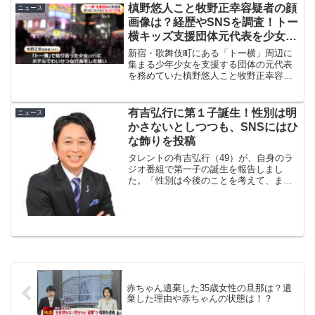
反応などを紹介していきます。
槙野悠人こと牧野正幸容疑者の顔
ニュース
画像は？経歴やSNSを調査！トー
横キッズ支援団体元代表を少女へ
のわいせつ行為で逮捕
新宿・歌舞伎町にある「トー横」周辺に
集まる少年少女を支援する団体の元代表
を務めていた槙野悠人こと牧野正幸容疑
者が少女にわいせつな行為をしたとして
逮捕されました。今回は事件の詳細はも
ちろん、牧野正幸容疑者の顔画像や経
有吉弘行に第１子誕生！性別は明
ニュース
歴、SNS、ネット上の反応...
かさないとしつつも、SNSにはひ
な飾りを投稿
タレントの有吉弘行（49）が、自身のラ
ジオ番組で第一子の誕生を報告しまし
た。「性別は今後のことを考えて、まだ
発表したくない」としつつも、3日に更新
したInstagramにはひな飾りが投稿された
ため、「女の子なのかな？」と憶測を呼
んでいます。
赤ちゃん遺棄した35歳女性の旦那は？遺
棄した理由や赤ちゃんの状態は！？