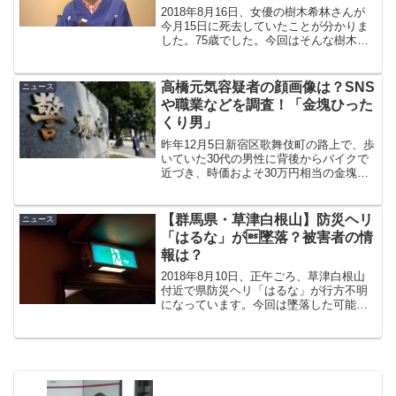
2018年8月16日、女優の樹木希林さんが
今月15日に死去していたことが分かりま
した。75歳でした。今回はそんな樹木さ
んの死因や別居中の夫の内田さんからの
コメントをまとめてみました。
高橋元気容疑者の顔画像は？SNS
ニュース
や職業などを調査！「金塊ひった
くり男」
昨年12月5日新宿区歌舞伎町の路上で、歩
いていた30代の男性に背後からバイクで
近づき、時価およそ30万円相当の金塊な
どが入ったトートバッグをひったくった
疑いで高橋元気容疑者（35）が逮捕され
ました。今回はそんな高橋元気容疑者の
【群馬県・草津白根山】防災ヘリ
ニュース
顔画像やSNS...
「はるな」が墜落？被害者の情
報は？
2018年8月10日、正午ごろ、草津白根山
付近で県防災ヘリ「はるな」が行方不明
になっています。今回は墜落した可能性
もある「はるな」と被害者の情報を紹介
していきます。