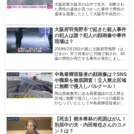
大阪府東大阪市の山中で先月、切断され
た男性の遺体が見つかった事件で男性の
遺体を遺棄したとして大阪市中央区の大
木滉斗（ひろと）容疑者（28）を逮捕し
ました。今回はそんな大木滉斗容疑者の
顔画像、SNS、職業などを徹底調査して
大阪府羽曳野市で起きた殺人事件
ニュース
いきたいと思います。
の犯人は誰？犯人の顔画像や事件
現場は？
2018年2月18日の夜に大阪府羽曳野（は
びきの）市で何者かに刃物で刺され、64
歳の男性が死亡する事件が発生しまし
た。一体、この事件の犯人は誰なのでし
ょうか？
中島泰輝容疑者の顔画像は？SNS
ニュース
や職業を徹底調査！立入禁止区域
に無断で侵入しパルクール！
岡山県倉敷市にある商業施設の立入禁止
区域に無断で侵入しパルクールの撮影を
行なっていたとして中島泰輝容疑者が逮
捕されました。今回事件の概要はもちろ
ん、中島泰輝容疑者の顔画像やSNS、職
業やパルクールについて、ネット上の反
【死去】樹木希林の死因はがん！
ニュース
応について調査した内容...
別居中の夫・内田裕也さんのコメ
ントは？