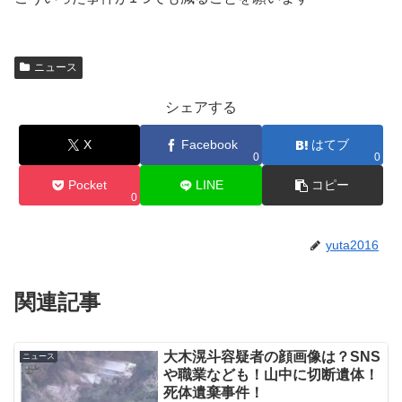
ニュース
シェアする
X
Facebook
はてブ
0
0
Pocket
LINE
コピー
0
yuta2016
関連記事
大木滉斗容疑者の顔画像は？SNS
ニュース
や職業なども！山中に切断遺体！
死体遺棄事件！