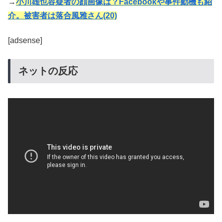
→
小川雄也容疑者の顔画像は？Facebookや事件動機も紹
介。被害者は落合風雅さん(20)
[adsense]
ネットの反応