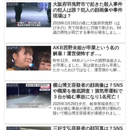
乳児の状態やネット上の反応など調査し
大阪府羽曳野市で起きた殺人事件
ニュース
た内容について紹介し...
の犯人は誰？犯人の顔画像や事件
現場は？
2018年2月18日の夜に大阪府羽曳野（は
びきの）市で何者かに刃物で刺され、64
歳の男性が死亡する事件が発生しまし
た。一体、この事件の犯人は誰なのでし
ょうか？
AKB西野未姫が卒業という名の
ニュース
解雇！運営側怖すぎ…。
昨年12月、AKBメンバーの西野未姫さん
が卒業しました。実は彼女は自ら卒業し
たかったわけではなく、運営側から解雇
され、強制的に卒業発表されていたので
す！
横山博文容疑者の顔画像は？SNS
ニュース
や職業を徹底調査！酒気帯運転で
３台が絡む事故になり1名死亡！
2025年3月29日夕方、岐阜県瑞浪市にて
３台が絡む事故が発生し酒気帯び運転の
疑いで横山博文容疑者が逮捕されまし
た。この事故で軽自動車を運転していた
88歳の男性が死亡しています。今回は事
件の概要、横山博文容疑者の顔画像、
三好文弘容疑者の顔写真は？SNS
ニュース