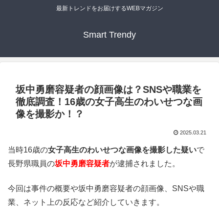
最新トレンドをお届けするWEBマガジン
Smart Trendy
坂中勇磨容疑者の顔画像は？SNSや職業を
徹底調査！16歳の女子高生のわいせつな画
像を撮影か！？
2025.03.21
当時16歳の
女子高生のわいせつな画像を撮影した疑い
で
長野県職員の
坂中勇磨容疑者
が逮捕されました。
今回は事件の概要や坂中勇磨容疑者の顔画像、SNSや職
業、ネット上の反応など紹介していきます。