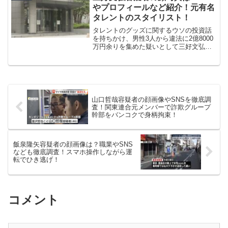
SNSや職業、ネット...
やプロフィールなど紹介！元有名
タレントのスタイリスト！
タレントのグッズに関するウソの投資話
を持ちかけ、男性3人から違法に2億8000
万円余りを集めた疑いとして三好文弘容
疑者（45）が逮捕されました。今回はそ
んな三好文弘容疑者の顔写真はもちろん
のことSNSやプロフィール、経緯など徹
底調査していき...
山口哲哉容疑者の顔画像やSNSを徹底調
査！関東連合元メンバーで詐欺グループ
幹部をバンコクで身柄拘束！
飯泉隆矢容疑者の顔画像は？職業やSNS
なども徹底調査！スマホ操作しながら運
転でひき逃げ！
コメント