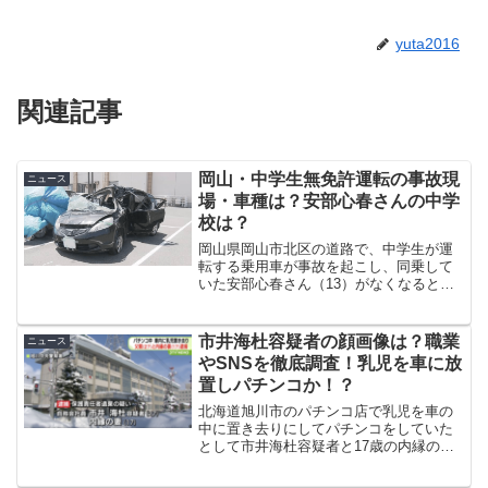
yuta2016
関連記事
岡山・中学生無免許運転の事故現
ニュース
場・車種は？安部心春さんの中学
校は？
岡山県岡山市北区の道路で、中学生が運
転する乗用車が事故を起こし、同乗して
いた安部心春さん（13）がなくなるとい
うことが起きました。今回のの事故はど
うして起こってしまったのか、また、中
学生らが通っていた学校や乗っていた車
市井海杜容疑者の顔画像は？職業
ニュース
種について調べました。
やSNSを徹底調査！乳児を車に放
置しパチンコか！？
北海道旭川市のパチンコ店で乳児を車の
中に置き去りにしてパチンコをしていた
として市井海杜容疑者と17歳の内縁の妻
が逮捕されました。今回は事件の概要、
市井海杜容疑者の顔画像や職業・SNS・