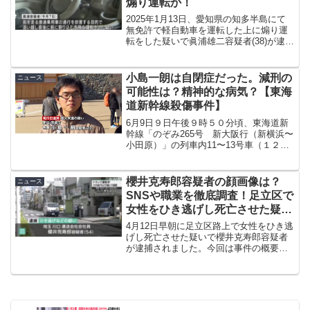
煽り運転か！
2025年1月13日、愛知県の知多半島にて
無免許で軽自動車を運転した上に煽り運
転をした疑いで眞浦雄二容疑者(38)が逮捕
されました。今回は眞浦雄二容疑者の顔
写真、プロフィールやSNS、ネット上の
反応などを調査しましたので紹介してい
小島一朗は自閉症だった。減刑の
ニュース
きたいと思...
可能性は？精神的な病気？【東海
道新幹線殺傷事件】
6月9日９日午後９時５０分頃、東海道新
幹線「のぞみ265号 新大阪行（新横浜〜
小田原）」の列車内11〜13号車（１２号
車付近）にかけて車内で、ナタを持った
男が暴れ、乗り合わせた乗客らに切りつ
けた無差別殺人事件の容疑者「小島一
櫻井克寿郎容疑者の顔画像は？
ニュース
朗」が自閉症だっ...
SNSや職業を徹底調査！足立区で
女性をひき逃げし死亡させた疑い
で逮捕！
4月12日早朝に足立区路上で女性をひき逃
げし死亡させた疑いで櫻井克寿郎容疑者
が逮捕されました。今回は事件の概要、
櫻井克寿郎容疑者の顔画像やSNS、職業
やネット上の反応などを調査しましたの
で紹介していきます。