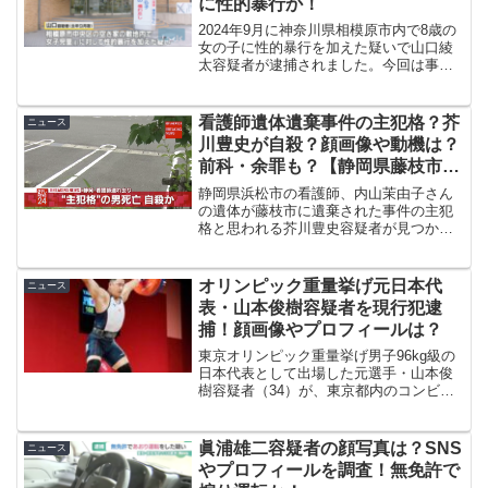
に性的暴行か！
2024年9月に神奈川県相模原市内で8歳の
女の子に性的暴行を加えた疑いで山口綾
太容疑者が逮捕されました。今回は事件
の概要はもちろん、山口綾太容疑者の顔
画像やSNS、職業などのプロフィールや
ネット上の反応など調査した内容を紹介
看護師遺体遺棄事件の主犯格？芥
ニュース
していきます。ス...
川豊史が自殺？顔画像や動機は？
前科・余罪も？【静岡県藤枝市・
浜松市看護師】
静岡県浜松市の看護師、内山茉由子さん
の遺体が藤枝市に遺棄された事件の主犯
格と思われる芥川豊史容疑者が見つかり
ました。しかし、発見されたときには既
に亡くなっており、警察は自殺と判断し
ているのだとか、、、事件の経緯や詳細
オリンピック重量挙げ元日本代
ニュース
部分を調査していきましょ...
表・山本俊樹容疑者を現行犯逮
捕！顔画像やプロフィールは？
東京オリンピック重量挙げ男子96kg級の
日本代表として出場した元選手・山本俊
樹容疑者（34）が、東京都内のコンビニ
エンスストアで万引きをした後、制止し
た店員にけがを負わせたとして現行犯逮
捕されたことが明らかになりました。こ
眞浦雄二容疑者の顔写真は？SNS
ニュース
の記事では、山本俊...
やプロフィールを調査！無免許で