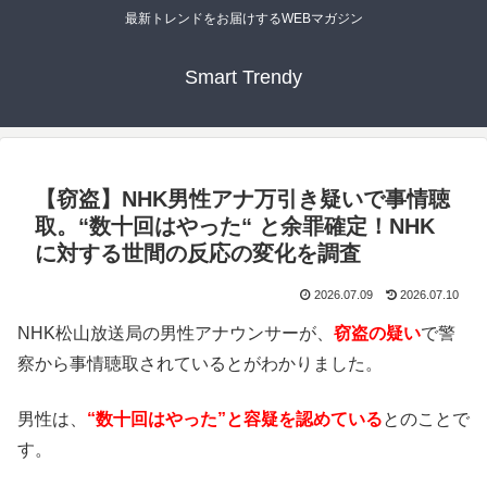
最新トレンドをお届けするWEBマガジン
Smart Trendy
【窃盗】NHK男性アナ万引き疑いで事情聴
取。“数十回はやった“ と余罪確定！NHK
に対する世間の反応の変化を調査
2026.07.09
2026.07.10
NHK松山放送局の男性アナウンサーが、
窃盗の疑い
で警
察から事情聴取されているとがわかりました。
男性は、
“数十回はやった”と容疑を認めている
とのことで
す。