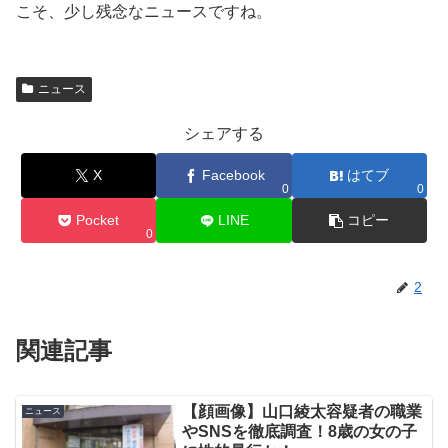
こそ、少し残念なニュースですね。
ニュース
シェアする
X
Facebook
はてブ
0
0
Pocket
LINE
コピー
0
2
関連記事
【顔画像】山口綾太容疑者の職業
ニュース
やSNSを徹底調査！8歳の女の子