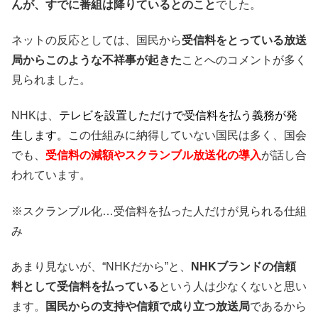
んが、すでに番組は降りているとのこと
でした。
ネットの反応としては、国民から
受信料をとっている放送
局からこのような不祥事が起きた
ことへのコメントが多く
見られました。
NHKは、
テレビを設置しただけで受信料を払う義務が発
生します。
この仕組みに納得していない国民は多く、国会
でも、
受信料の減額やスクランブル放送化の導入
が話し合
われています。
※スクランブル化…受信料を払った人だけが見られる仕組
み
あまり見ないが、“NHKだから”と、
NHKブランドの信頼
料として受信料を払っている
という人は少なくないと思い
ます。
国民からの支持や信頼で成り立つ放送局
であるから