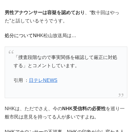
男性アナウンサーは容疑を認めており
、“数十回はやっ
た”と話しているそうでうす。
処分についてNH
K松山放送局は…
「捜査段階なので事実関係を確認して厳正に対処
する」とコメントしています。
引用 ：
日テレNEWS
NHKは、ただでさえ、今の
NHK受信料の必要性
を巡り一
般市民は意見を持ってる人が多いですよね。
NHKアナウンサーの不祥事、NHKの印象が少し変わる人